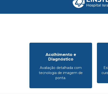
Acolhimento e
Diagnóstico
Avaliação detalhada com
Es
tecnologia de imagem de
cur
ponta.