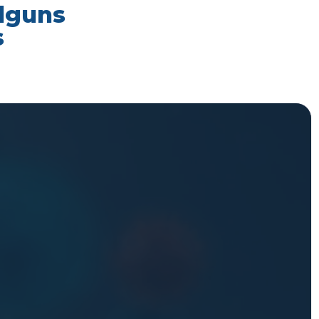
alguns
s