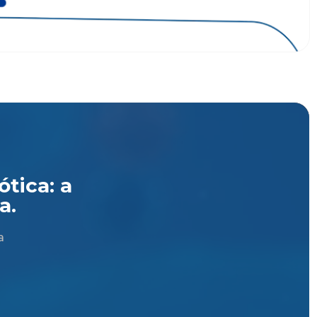
tica: a
a.
a