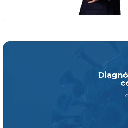
Diagnós
c
O