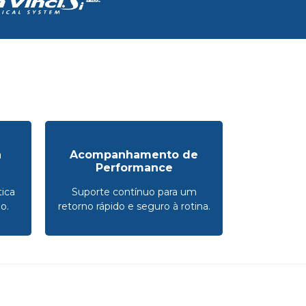
a
Acompanhamento de
Performance
ica
Suporte contínuo para um
o.
retorno rápido e seguro à rotina.