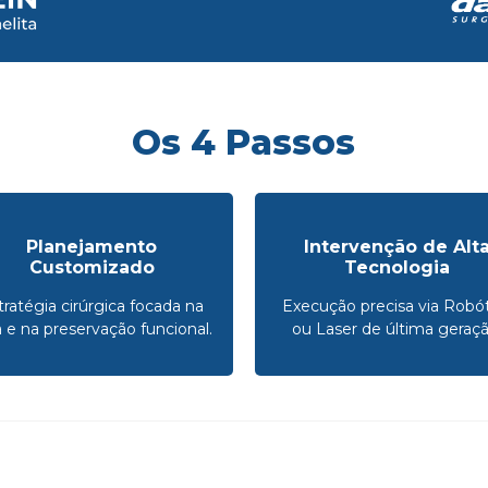
Os 4 Passos
Planejamento
Intervenção de Alt
Customizado
Tecnologia
tratégia cirúrgica focada na
Execução precisa via Robót
a e na preservação funcional.
ou Laser de última geraçã