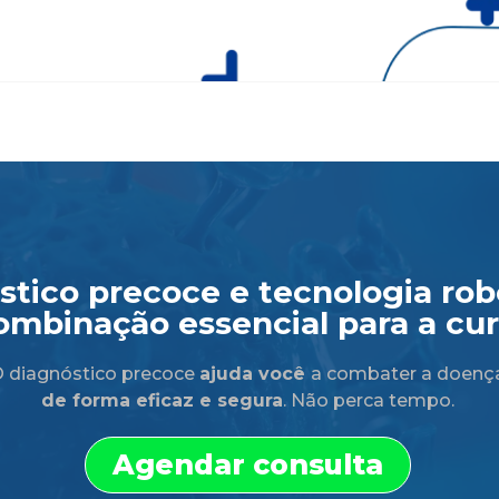
tico precoce e tecnologia robó
ombinação essencial para a cur
 diagnóstico precoce
ajuda você
a combater a doenç
de forma eficaz e segura
. Não perca tempo.
Agendar consulta