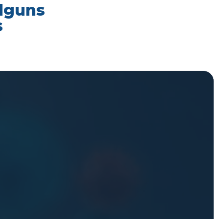
alguns
s