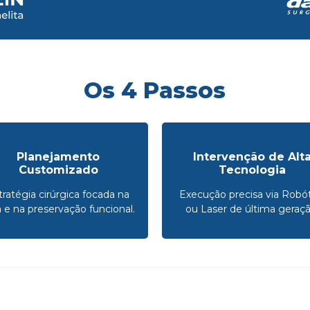
Os 4 Passos
Planejamento
Intervenção de Alt
Customizado
Tecnologia
tratégia cirúrgica focada na
Execução precisa via Robót
a e na preservação funcional.
ou Laser de última geraçã