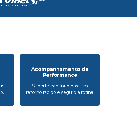
a
Acompanhamento de
Performance
ica
Suporte contínuo para um
o.
retorno rápido e seguro à rotina.