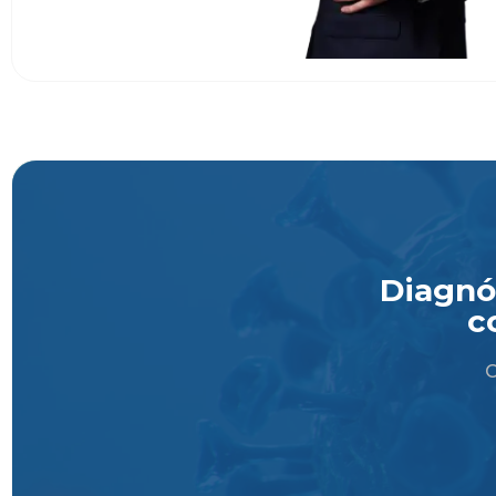
Diagnós
c
O