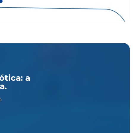
tica: a
a.
a