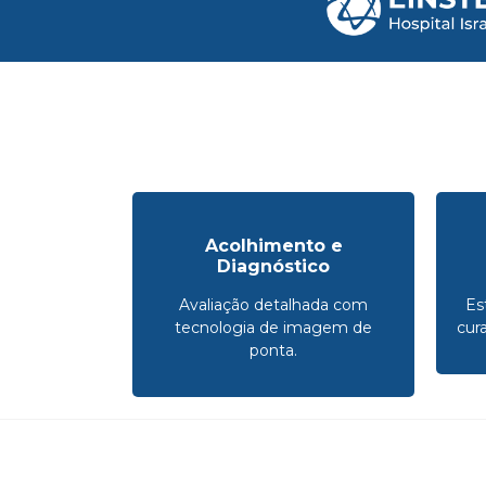
Acolhimento e
Diagnóstico
Avaliação detalhada com
Es
tecnologia de imagem de
cur
ponta.