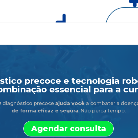
tico precoce e tecnologia robó
ombinação essencial para a cur
 diagnóstico precoce
ajuda você
a combater a doenç
de forma eficaz e segura
. Não perca tempo.
Agendar consulta