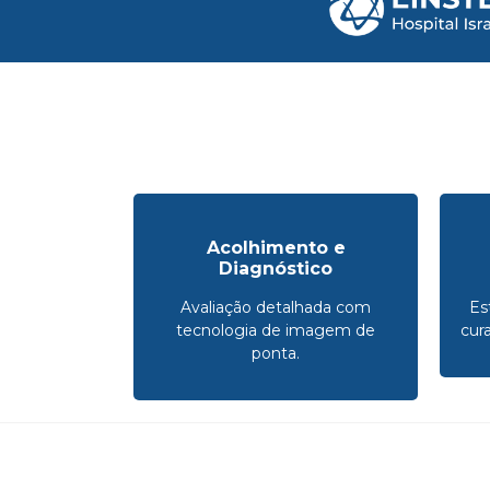
Acolhimento e
Diagnóstico
Avaliação detalhada com
Es
tecnologia de imagem de
cur
ponta.