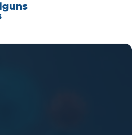
alguns
s