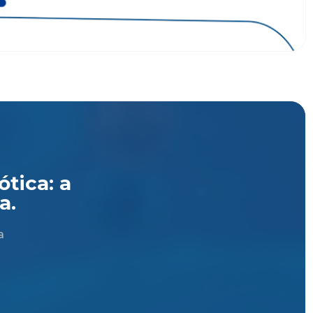
tica: a
a.
a