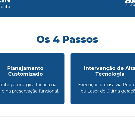
Os 4 Passos
Planejamento
Intervenção de Alt
Customizado
Tecnologia
tratégia cirúrgica focada na
Execução precisa via Robót
a e na preservação funcional.
ou Laser de última geraçã