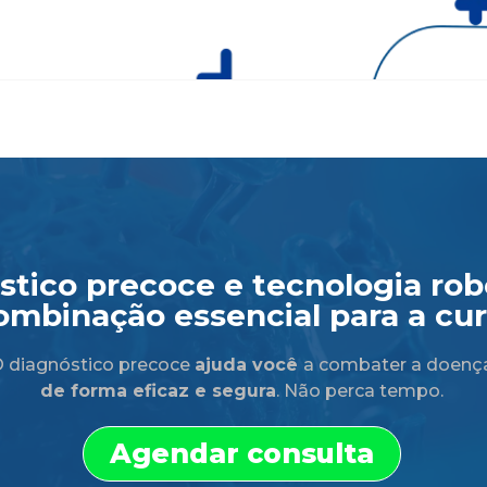
tico precoce e tecnologia robó
ombinação essencial para a cur
 diagnóstico precoce
ajuda você
a combater a doenç
de forma eficaz e segura
. Não perca tempo.
Agendar consulta