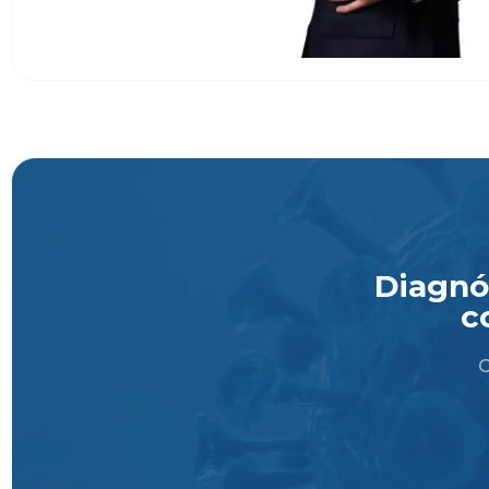
Diagnós
c
O