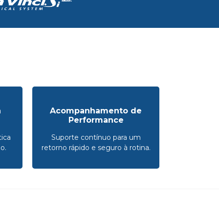
a
Acompanhamento de
Performance
ica
Suporte contínuo para um
o.
retorno rápido e seguro à rotina.