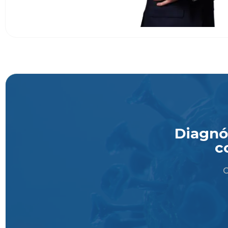
Diagnós
c
O