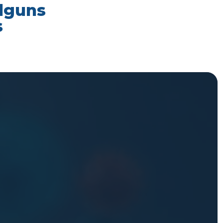
alguns
s