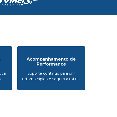
a
Acompanhamento de
Performance
ica
Suporte contínuo para um
o.
retorno rápido e seguro à rotina.