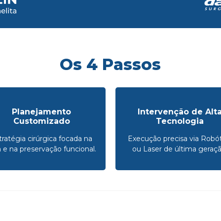
Os 4 Passos
Planejamento
Intervenção de Alt
Customizado
Tecnologia
tratégia cirúrgica focada na
Execução precisa via Robót
a e na preservação funcional.
ou Laser de última geraçã