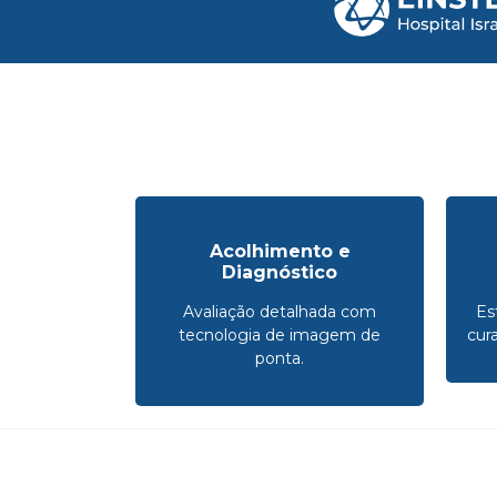
Acolhimento e
Diagnóstico
Avaliação detalhada com
Es
tecnologia de imagem de
cur
ponta.