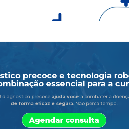
tico precoce e tecnologia robó
ombinação essencial para a cur
 diagnóstico precoce
ajuda você
a combater a doenç
de forma eficaz e segura
. Não perca tempo.
Agendar consulta