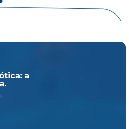
tica: a
a.
a