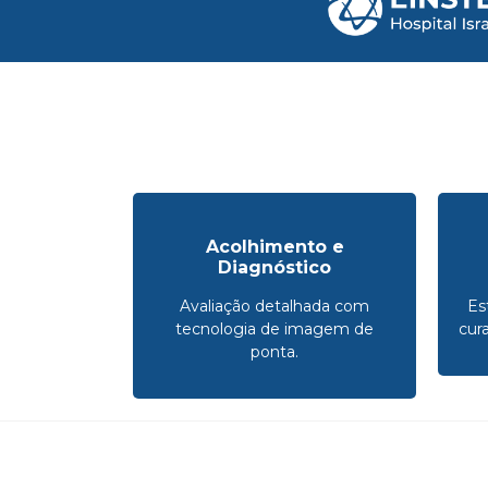
Acolhimento e
Diagnóstico
Avaliação detalhada com
Es
tecnologia de imagem de
cur
ponta.