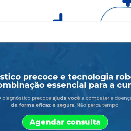
tico precoce e tecnologia robó
ombinação essencial para a cur
 diagnóstico precoce
ajuda você
a combater a doenç
de forma eficaz e segura
. Não perca tempo.
Agendar consulta