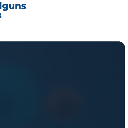
alguns
s