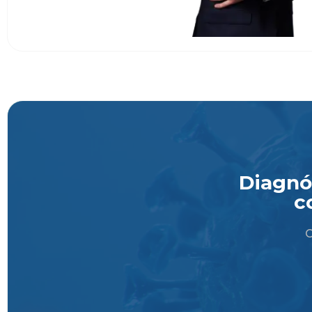
Diagnós
c
O