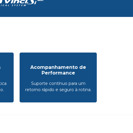
a
Acompanhamento de
Performance
ica
Suporte contínuo para um
o.
retorno rápido e seguro à rotina.