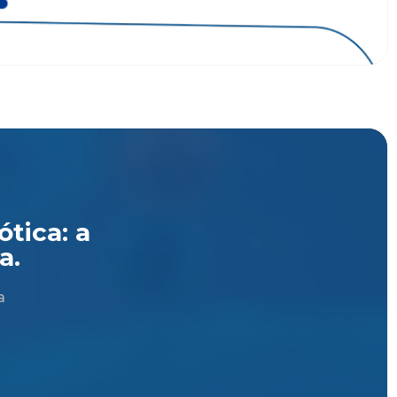
tica: a
a.
a