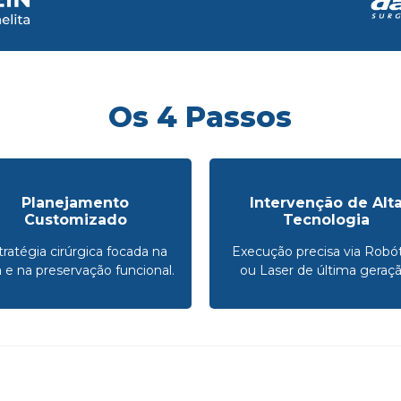
Os 4 Passos
Planejamento
Intervenção de Alt
Customizado
Tecnologia
tratégia cirúrgica focada na
Execução precisa via Robót
a e na preservação funcional.
ou Laser de última geraçã