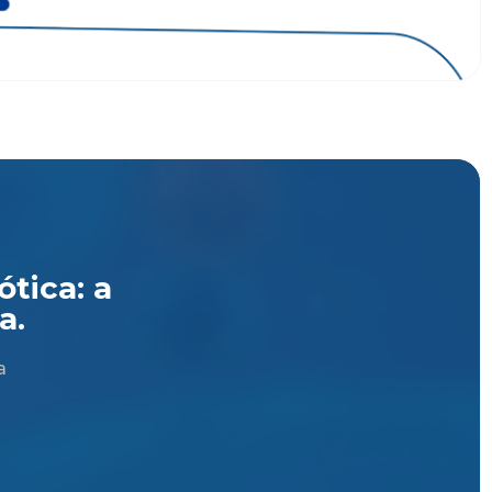
tica: a
a.
a