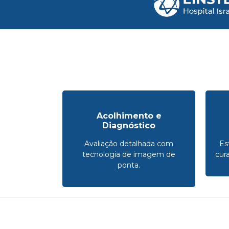
Acolhimento e
Diagnóstico
Avaliação detalhada com
Es
tecnologia de imagem de
cur
ponta.