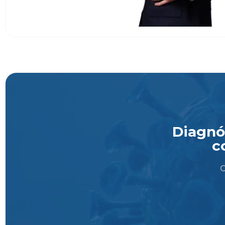
Diagnós
c
O