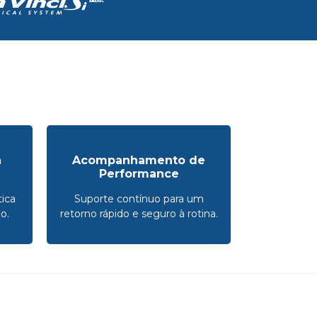
a
Acompanhamento de
Performance
ica
Suporte contínuo para um
o.
retorno rápido e seguro à rotina.