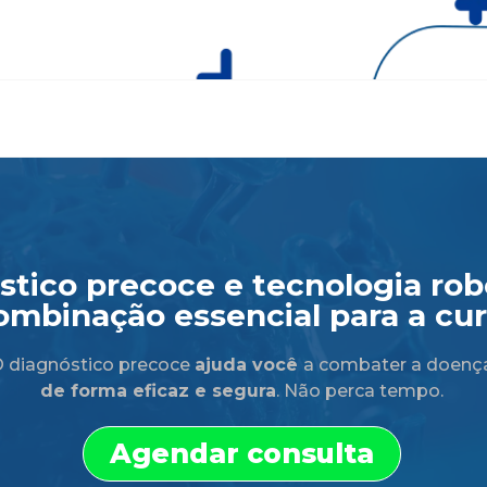
tico precoce e tecnologia robó
ombinação essencial para a cur
 diagnóstico precoce
ajuda você
a combater a doenç
de forma eficaz e segura
. Não perca tempo.
Agendar consulta