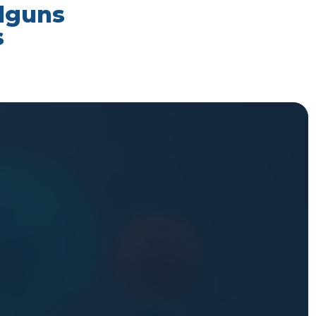
alguns
s