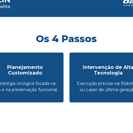
Os 4 Passos
Planejamento
Intervenção de Alt
Customizado
Tecnologia
tratégia cirúrgica focada na
Execução precisa via Robót
a e na preservação funcional.
ou Laser de última geraçã