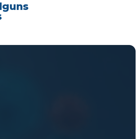
alguns
s