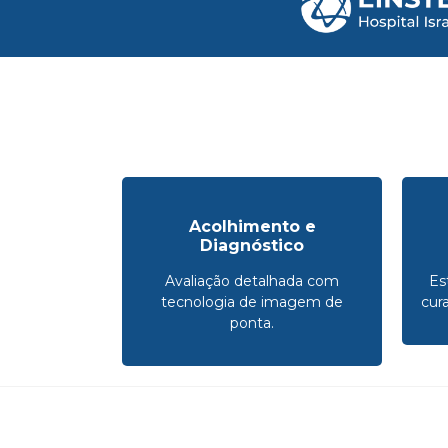
Acolhimento e
Diagnóstico
Avaliação detalhada com
Es
tecnologia de imagem de
cur
ponta.