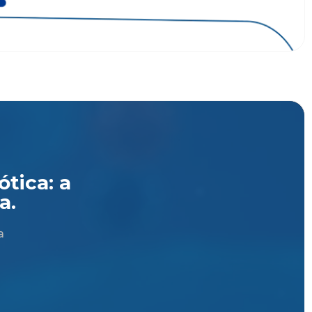
tica: a
a.
a