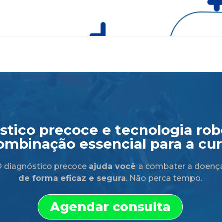
tico precoce e tecnologia robó
ombinação essencial para a cur
 diagnóstico precoce
ajuda você
a combater a doenç
de forma eficaz e segura
. Não perca tempo.
Agendar consulta