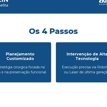
Os 4 Passos
Planejamento
Intervenção de Alt
Customizado
Tecnologia
tratégia cirúrgica focada na
Execução precisa via Robót
a e na preservação funcional.
ou Laser de última geraçã