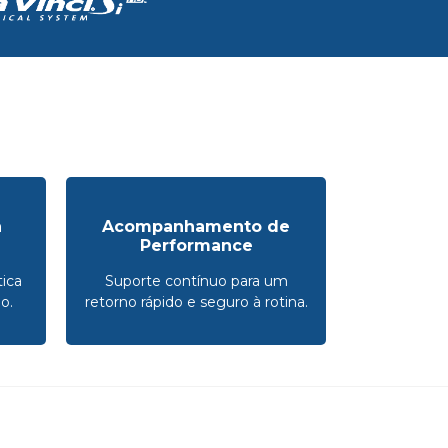
a
Acompanhamento de
Performance
ica
Suporte contínuo para um
o.
retorno rápido e seguro à rotina.