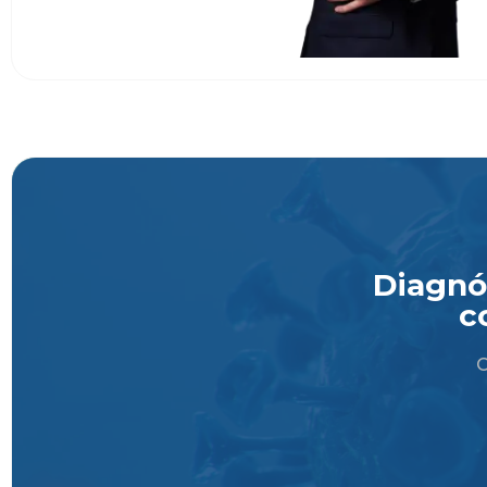
Diagnós
c
O