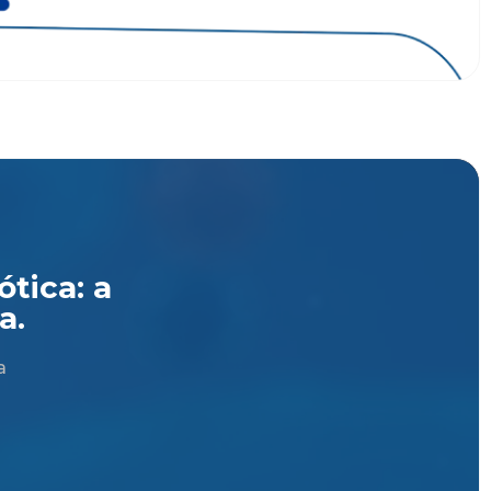
tica: a
a.
a