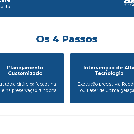
Os 4 Passos
Planejamento
Intervenção de Alt
Customizado
Tecnologia
tratégia cirúrgica focada na
Execução precisa via Robót
a e na preservação funcional.
ou Laser de última geraçã