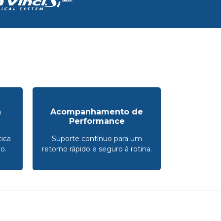
a
Acompanhamento de
Performance
ica
Suporte contínuo para um
o.
retorno rápido e seguro à rotina.