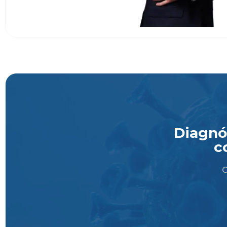
Diagnós
c
O