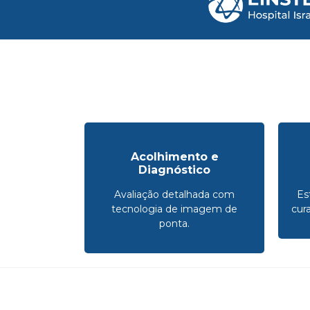
Acolhimento e
Diagnóstico
Avaliação detalhada com
Es
tecnologia de imagem de
cur
ponta.