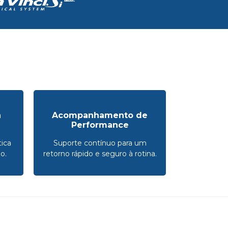
a
Acompanhamento de
Performance
ica
Suporte contínuo para um
o.
retorno rápido e seguro à rotina.