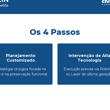
Os 4 Passos
Planejamento
Intervenção de Alt
Customizado
Tecnologia
tratégia cirúrgica focada na
Execução precisa via Robót
a e na preservação funcional.
ou Laser de última geraçã