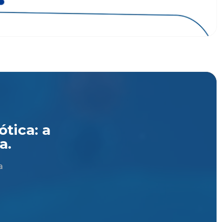
tica: a
a.
a