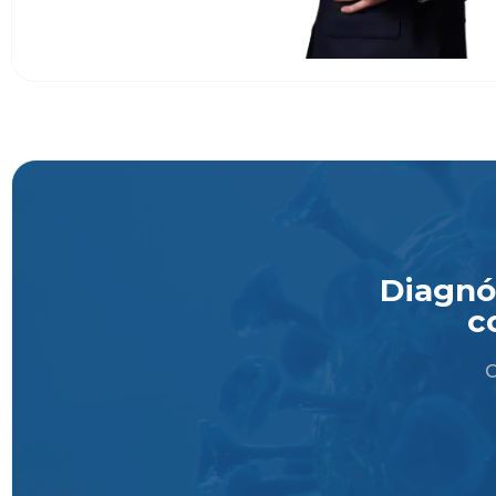
Diagnós
c
O