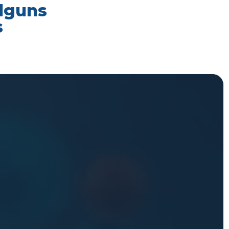
alguns
s