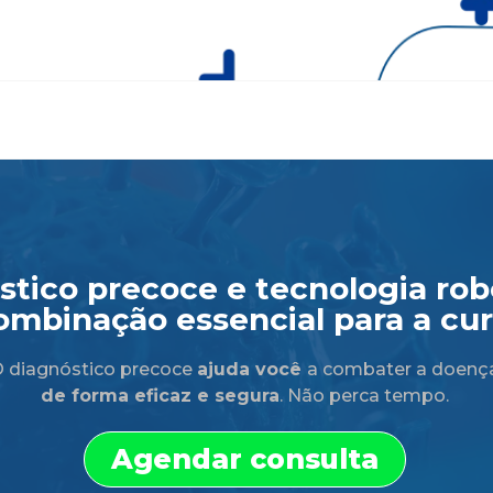
tico precoce e tecnologia robó
ombinação essencial para a cur
 diagnóstico precoce
ajuda você
a combater a doenç
de forma eficaz e segura
. Não perca tempo.
Agendar consulta