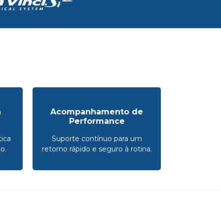
a
Acompanhamento de
Performance
ica
Suporte contínuo para um
o.
retorno rápido e seguro à rotina.