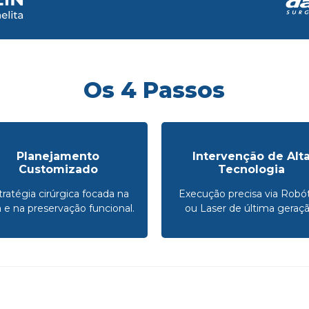
Os 4 Passos
Planejamento
Intervenção de Alt
Customizado
Tecnologia
tratégia cirúrgica focada na
Execução precisa via Robót
a e na preservação funcional.
ou Laser de última geraçã