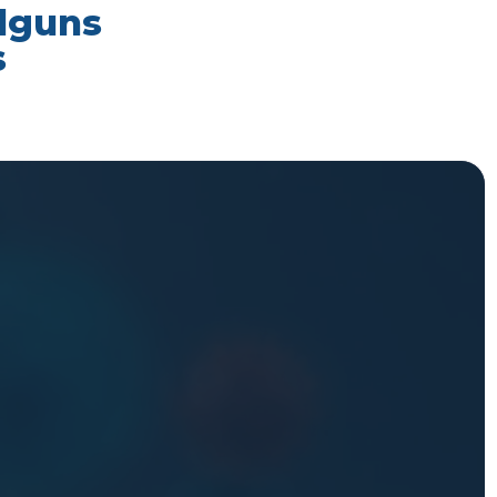
alguns
s