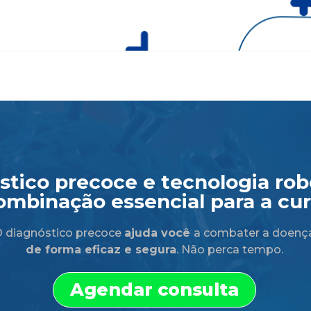
tico precoce e tecnologia robó
ombinação essencial para a cur
 diagnóstico precoce
ajuda você
a combater a doenç
de forma eficaz e segura
. Não perca tempo.
Agendar consulta