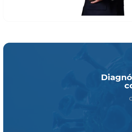
Diagnós
c
O