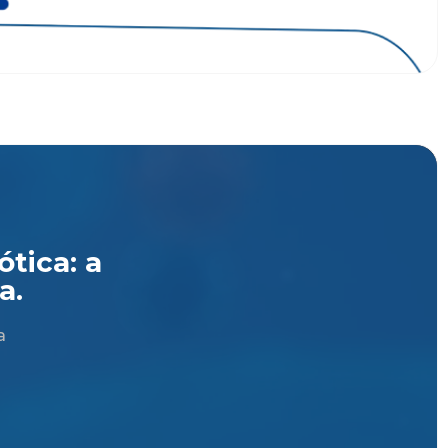
tica: a
a.
a