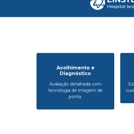
Acolhimento e
Diagnóstico
Avaliação detalhada com
Es
tecnologia de imagem de
cur
ponta.