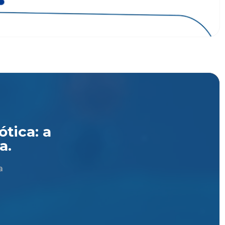
tica: a
a.
a