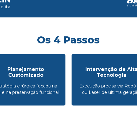
Os 4 Passos
Planejamento
Intervenção de Alt
Customizado
Tecnologia
tratégia cirúrgica focada na
Execução precisa via Robót
a e na preservação funcional.
ou Laser de última geraçã