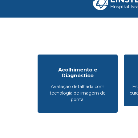
Acolhimento e
Diagnóstico
Avaliação detalhada com
Es
tecnologia de imagem de
cur
ponta.