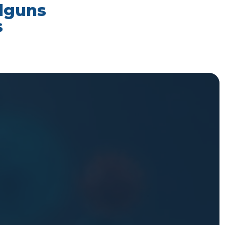
alguns
s