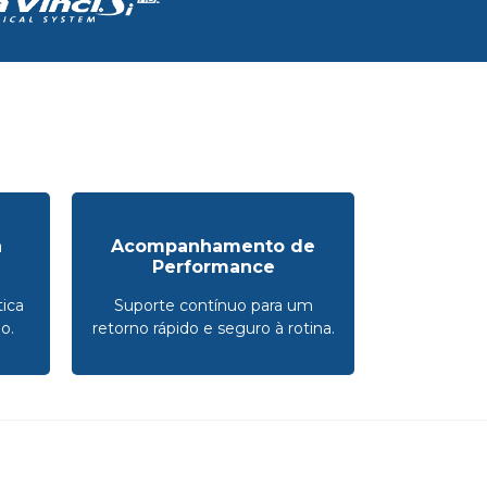
a
Acompanhamento de
Performance
ica
Suporte contínuo para um
o.
retorno rápido e seguro à rotina.