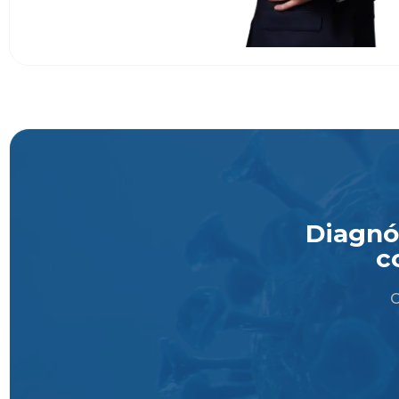
Diagnós
c
O