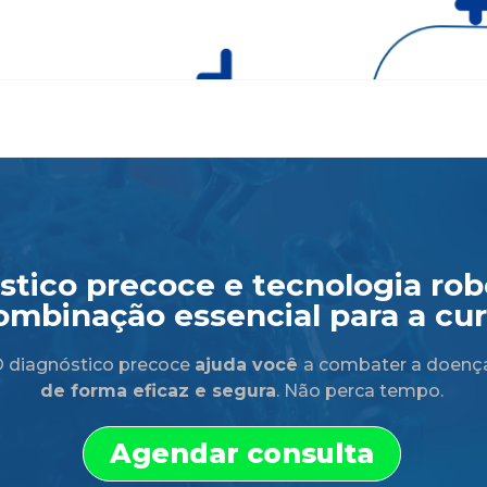
tico precoce e tecnologia robó
ombinação essencial para a cur
 diagnóstico precoce
ajuda você
a combater a doenç
de forma eficaz e segura
. Não perca tempo.
Agendar consulta