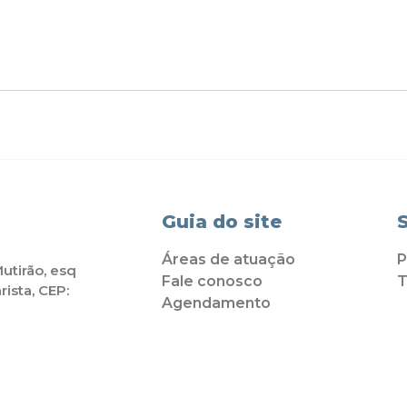
Guia do site
Áreas de atuação
P
utirão, esq
Fale conosco
T
rista, CEP:
Agendamento
P