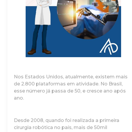
⠀
Nos Estados Unidos, atualmente, existem mais
de 2.800 plataformas em atividade. No Brasil,
esse número já passa de 50, e cresce ano após
ano.⠀
⠀
Desde 2008, quando foi realizada a primeira
cirurgia robótica no país, mais de 50mil