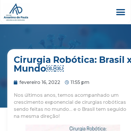
Cirurgia Robótica: Brasil 
Mundo￼￼
fevereiro 16, 2022
11:55 pm
Nos últimos anos, temos acompanhado um
crescimento exponencial de cirurgias robóticas
sendo feitas no mundo… e o Brasil tem seguido
na mesma direção!⠀